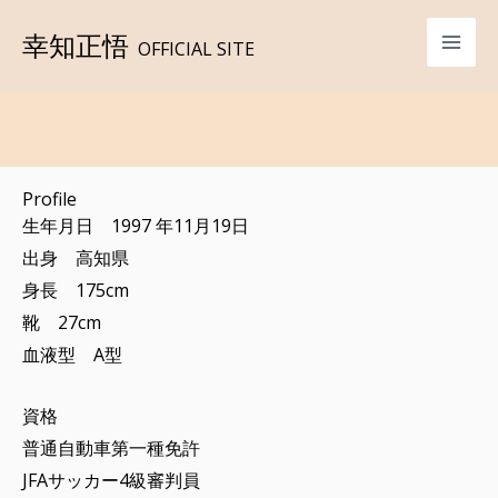
内
幸知正悟
容
OFFICIAL SITE
を
ス
キ
ッ
Profile
プ
生年月日 1997 年11月19日
出身 高知県
身長 175cm
靴 27cm
血液型 A型
資格
普通自動車第一種免許
JFAサッカー4級審判員